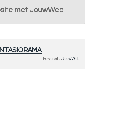
site met
JouwWeb
FANTASIORAMA
Powered by
JouwWeb